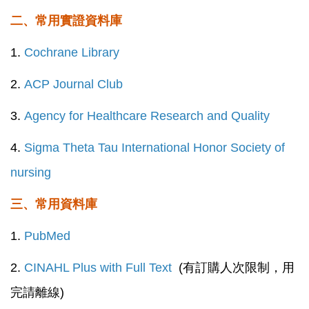
二、常用實證資料庫
1.
Cochrane Library
2.
ACP Journal Club
3.
Agency for Healthcare Research and Quality
4.
Sigma Theta Tau International Honor Society of
nursing
三、常用資料庫
1.
PubMed
2.
CINAHL Plus with Full Text
(有訂購人次限制，用
完請離線)