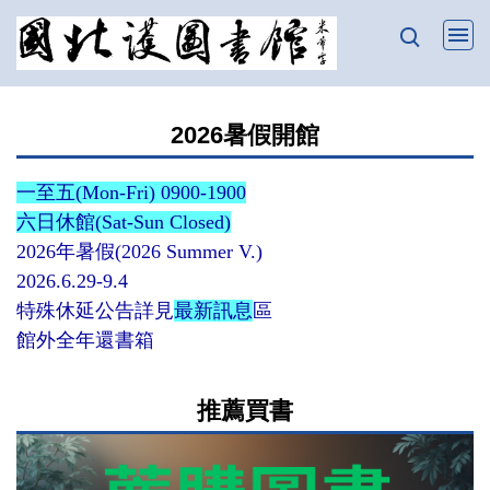
跳
到
主
要
2026暑假開館
內
容
一至五(Mon-Fri) 0900-1900
區
六日休館(Sat-Sun Closed)
2026年暑假(2026 Summer V.)
2026.6.29-9.4
特殊休延公告詳見
最新訊息
區
館外全年還書箱
推薦買書