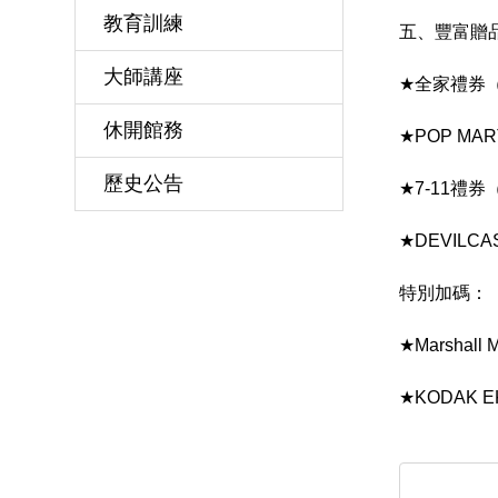
教育訓練
五、豐富贈
大師講座
★
全家禮券（
休開館務
★
POP MA
歷史公告
★
7-11禮券
★
DEVIL
特別加碼：
★
Marshal
★
KODAK E