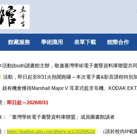
館藏服務
學術識用
表單下載
館際合作
本活動由udn讀書館主辦，敬邀臺灣學術電子書暨資料庫聯盟共
】
活動，即日起至8/31火熱開跑囉～
本次電子書&影音課程特別
有機會獲得Marshall Major V 耳罩式藍牙耳機、KODAK EKT
間：
即日起～
2026/8/31
象：「臺灣學術電子書暨資料庫聯盟」成員圖書館讀者
址：
https://reading.udn.com/libnew/act/20260624/
（請於校內IP範