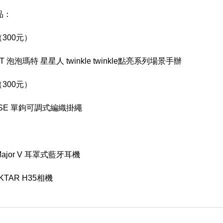
品：
300元）
RT 泡泡瑪特 星星人 twinkle twinkle點亮系列場景手辦
（300元）
CASE 單鉤可調式編織掛繩
l Major V 耳罩式藍牙耳機
KTAR H35相機