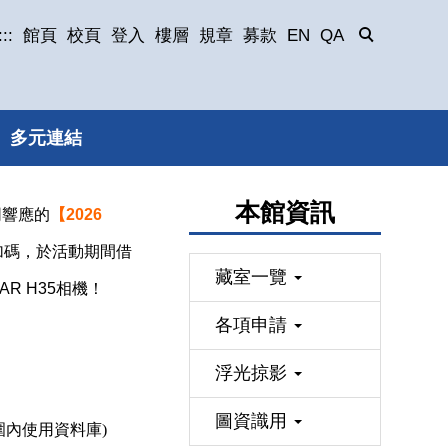
:::
館頁
校頁
登入
樓層
規章
募款
EN
QA
多元連結
本館資訊
同響應的
【
2026
加碼，於活動期間借
藏室一覽
AR H35相機！
各項申請
浮光掠影
圖資識用
圍內使用資料庫)