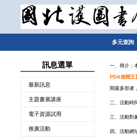
跳
到
主
要
內
多元查詢
容
區
訊息選單
一、簡介：
PDA
借閱王
最新訊息
閱最多部者，就
主題書展講座
二、活動時
電子資源試用
三、活動對
推廣活動
四、活動網