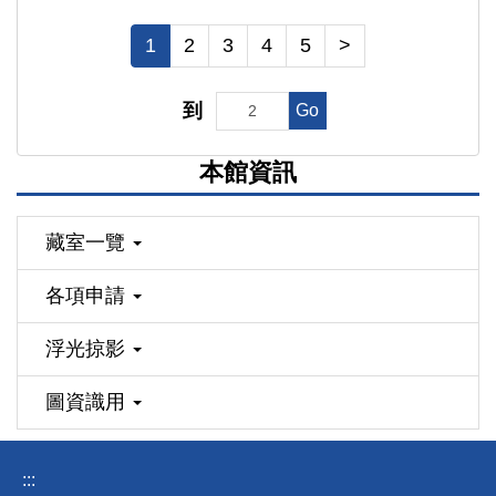
1
2
3
4
5
>
到
Go
本館資訊
藏室一覽
各項申請
浮光掠影
圖資識用
:::