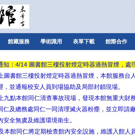
館藏服務
學術識用
表單下載
館際合作
通知：4/14 圖書館三樓投射燈定時器過熱冒煙，處
/14晚上圖書館三樓投射燈定時器過熱冒煙，本館服務台
理，並通報校安人員到場協助及局部封鎖現場。
/15早上九點本館同仁清查事故現場，發現本館無重大財
同仁及總務處同仁一同清理滅火器粉塵，並立即請
內安全無虞及維護環境衛生。
務處及本館同仁將定期檢查館內安全設施，維護入館人