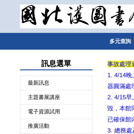
跳
到
主
要
內
多元查詢
容
區
訊息選單
事故處理
1. 4
最新訊息
器圓滿處
2. 4
主題書展講座
毀，本館
電子資源試用
已確保館
推廣活動
3. 總