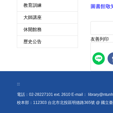
教育訓練
圖書館敬知 
大師講座
休開館務
友善列印
歷史公告
:::
電話：02-28227101 ext
.
2610 E-mail
：
library@ntunh
校本部：112303 台北市北投區明德路365號 @ 國