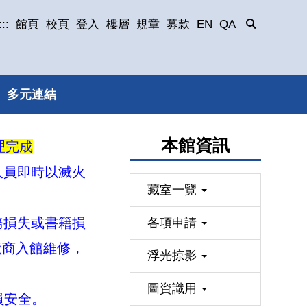
:::
館頁
校頁
登入
樓層
規章
募款
EN
QA
多元連結
本館資訊
理完成
人員即時以滅火
藏室一覽
務損失或書籍損
各項申請
廠商入館維修，
浮光掠影
圖資識用
員安全。