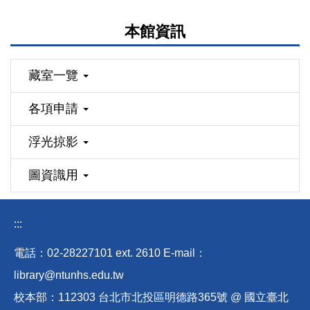
本館資訊
藏室一覽
各項申請
浮光掠影
圖資識用
:::
電話：02-28227101 ext
.
2610 E-mail
：
library@ntunhs.edu.tw
校本部：112303 台北市北投區明德路365號 @ 國立臺北