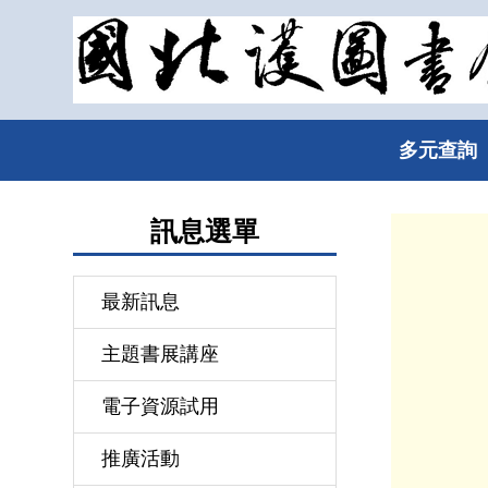
跳
到
主
要
內
多元查詢
容
區
訊息選單
最新訊息
主題書展講座
電子資源試用
推廣活動