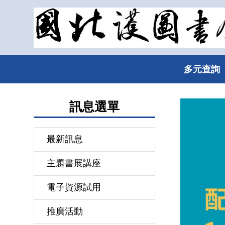
跳
到
主
要
內
多元查詢
容
區
訊息選單
最新訊息
主題書展講座
電子資源試用
推廣活動