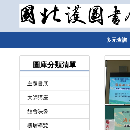
跳
到
主
要
內
多元查詢
容
區
圖庫分類清單
主題書展
大師講座
館舍映像
樓層導覽