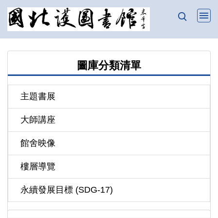
跳
到
主
要
內
圖庫分類清單
容
區
主題書展
大師講座
館舍映像
樓層導覽
永續發展目標 (SDG-17)