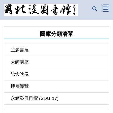
跳
到
主
要
內
圖庫分類清單
容
區
主題書展
大師講座
館舍映像
樓層導覽
永續發展目標 (SDG-17)