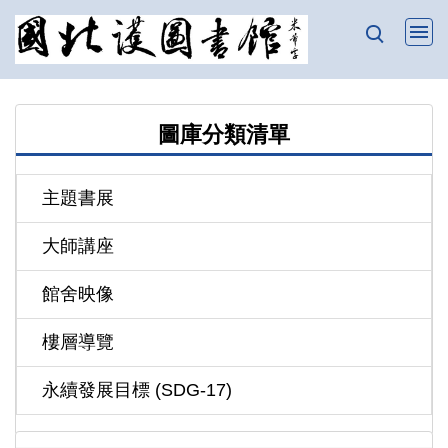
跳
到
主
要
內
圖庫分類清單
容
區
主題書展
大師講座
館舍映像
樓層導覽
永續發展目標 (SDG-17)