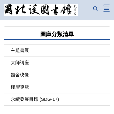
跳
到
主
要
內
圖庫分類清單
容
區
主題書展
大師講座
館舍映像
樓層導覽
永續發展目標 (SDG-17)