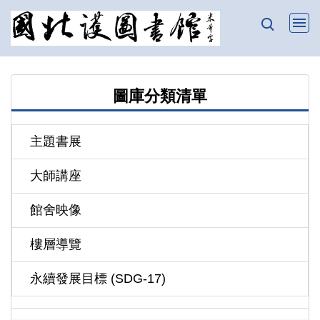
跳
到
主
要
內
圖庫分類清單
容
區
主題書展
大師講座
館舍映像
樓層導覽
永續發展目標 (SDG-17)