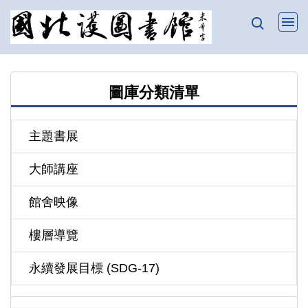
跳
到
主
要
內
圖庫分類清單
容
區
主題書展
大師講座
館舍映像
樓層導覽
永續發展目標 (SDG-17)