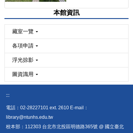
本館資訊
藏室一覽
各項申請
浮光掠影
圖資識用
:::
電話：02-28227101 ext
.
2610 E-mail
：
library@ntunhs.edu.tw
校本部：112303 台北市北投區明德路365號 @ 國立臺北