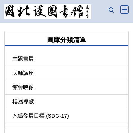
跳
到
主
要
內
圖庫分類清單
容
區
主題書展
大師講座
館舍映像
樓層導覽
永續發展目標 (SDG-17)