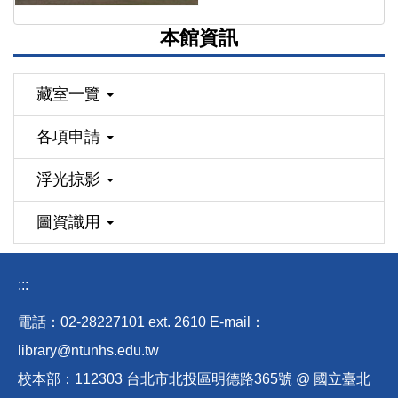
本館資訊
藏室一覽
各項申請
浮光掠影
圖資識用
:::
電話：02-28227101 ext
.
2610 E-mail
：
library@ntunhs.edu.tw
校本部：112303 台北市北投區明德路365號 @ 國立臺北