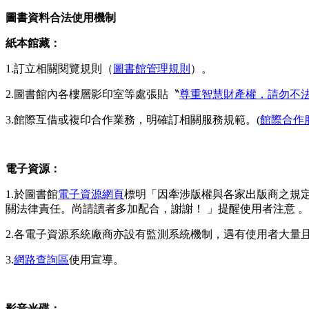
圖書資料合法使用機制
紙本館藏：
1.訂立相關閱覽規則（
圖書館管理
規則
）。
2.圖書館內各樓層影印室等處張貼〝
尊重智慧財產權，請勿不
3.館際互借或複印合作業務，明確訂相關服務規範。(
館際合作
電子資源：
1.於圖書館
電子資源網頁
標明「因牽涉版權與各家出版商之規
關法律責任。尚請讀者多加配合，謝謝！ 」提醒使用者注意 。
2.各電子資源系統廠商亦設有監測系統機制，遇有使用者大量
3.
網路查詢區
使用宣導。
影音光碟：