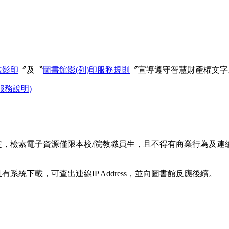
法影印
〞及〝
圖書館影(列)印服務規則
〞宣導遵守智慧財產權文字
服務說明)
定，檢索電子資源僅限本校/院教職員生，且不得有商業行為及連
且有系統下載，可查出連線
IP Address
，並向圖書館反應後續。