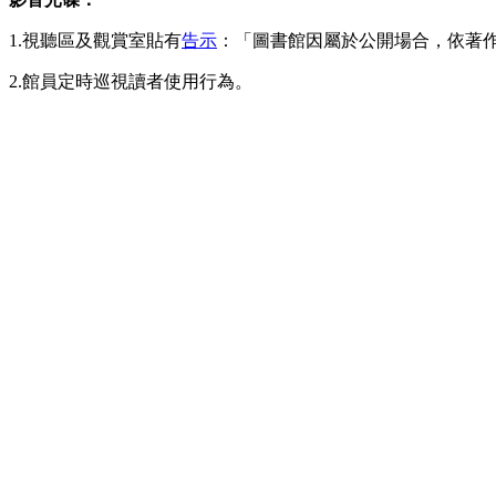
1.視聽區及觀賞室貼有
告示
：「圖書館因屬於公開場合，依著
2.館員定時巡視讀者使用行為。