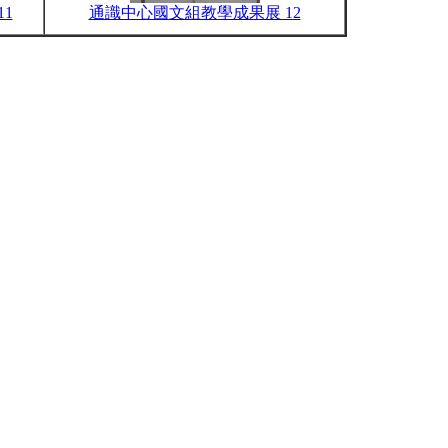
1
通識中心國文組教學成果展 12