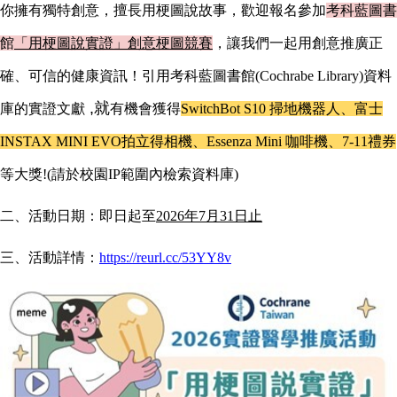
你擁有獨特創意，擅長用梗圖說故事，歡迎報名參加
考科藍圖書
館
「用梗圖說實證」創意梗圖競賽
，讓我們一起用創意推廣正
確、可信的健康資訊！
引用考科藍圖書館(Cochrabe Library)資料
,就
庫的實證文獻
有機會獲得
SwitchBot S10
掃地機器人、富士
INSTAX MINI EVO拍立得相機、Essenza Mini 咖啡機、7-11禮券
等大獎!(請於校園IP範圍內檢索資料庫)
二、活動日期：即日起至
2026年7月31日止
三、活動詳情：
https://reurl.cc/53YY8v