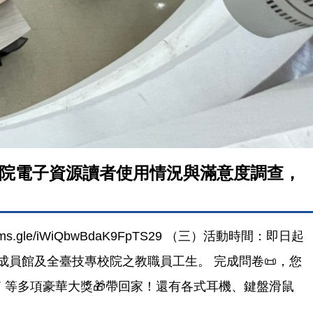
校院電子資源讀者使用情況與滿意度調查，
e/iWiQbwBdaK9FpTS29 （三）活動時間：即日起
C)成員館及全臺技專校院之教職員工生。 完成問卷📜，您
Audio 智慧音箱 等多項豪華大獎🎁帶回家！還有各式耳機、鍵盤滑鼠